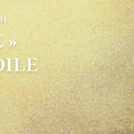
04
 »
OILE