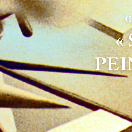
Œ
«
PEI